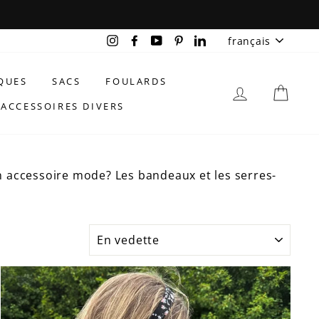
LANGU
Instagram
Facebook
YouTube
Pinterest
LinkedIn
français
QUES
SACS
FOULARDS
SE CONNEC
PAN
ACCESSOIRES DIVERS
 accessoire mode? Les bandeaux et les serres-
APPLIQUER