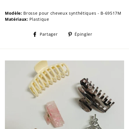
Modèle:
Brosse pour cheveux synthétiques - B-69517M
Matériaux:
Plastique
Partager
Épingler
Partager
Épingler
sur
sur
Facebook
Pinterest