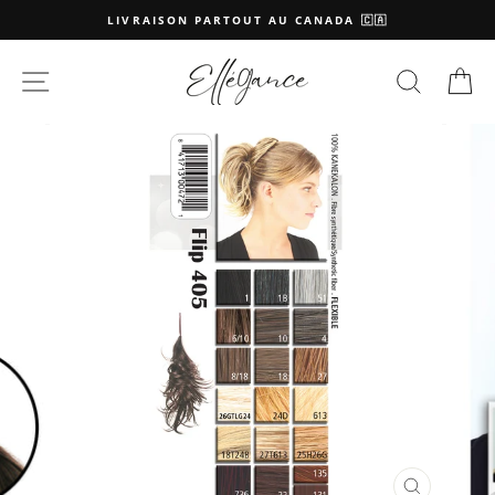
Passer
LIVRAISON PARTOUT AU CANADA 🇨🇦
au
contenu
NAVIGATION
RECHE
P