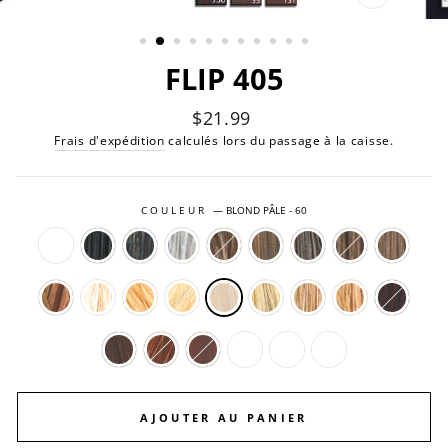
FERMER
(ESC)
FLIP 405
Prix
$21.99
régulier
Frais d'expédition
calculés lors du passage à la caisse.
COULEUR
—
BLOND PÂLE - 60
AJOUTER AU PANIER