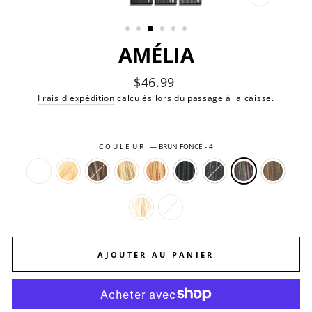
FERMER
(ESC)
AMÉLIA
Prix
$46.99
régulier
Frais d'expédition
calculés lors du passage à la caisse.
COULEUR
—
BRUN FONCÉ - 4
AJOUTER AU PANIER