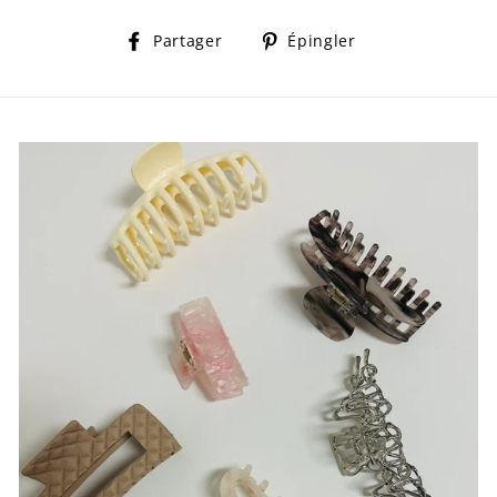
Partager
Épingler
Partager
Épingler
sur
sur
Facebook
Pinterest