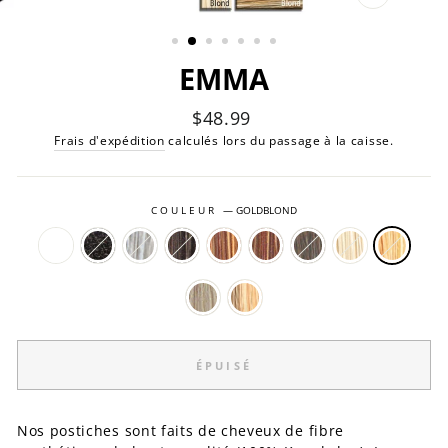
FERMER
(ESC)
EMMA
Prix
$48.99
régulier
Frais d'expédition
calculés lors du passage à la caisse.
COULEUR
—
GOLDBLOND
ÉPUISÉ
Nos postiches sont faits de cheveux de fibre