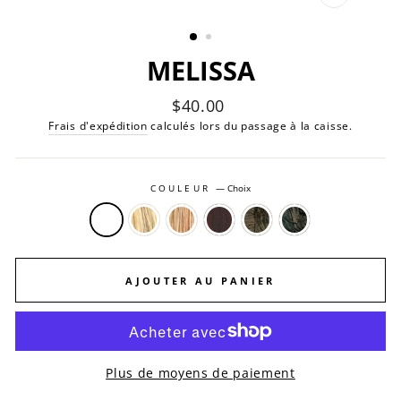
FERMER
(ESC)
MELISSA
Prix
$40.00
régulier
Frais d'expédition
calculés lors du passage à la caisse.
COULEUR
—
Choix
AJOUTER AU PANIER
Plus de moyens de paiement