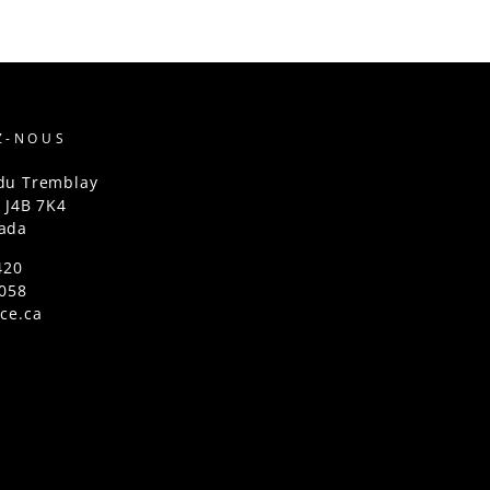
Z-NOUS
du Tremblay
, J4B 7K4
ada
420
4058
ce.ca