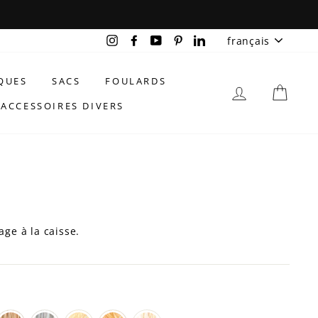
LANGU
Instagram
Facebook
YouTube
Pinterest
LinkedIn
français
QUES
SACS
FOULARDS
SE CONNEC
PAN
ACCESSOIRES DIVERS
age à la caisse.