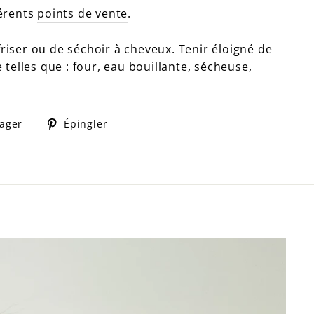
férents
points de vente
.
friser ou de séchoir à cheveux. Tenir éloigné de
telles que : four, eau bouillante, sécheuse,
Partager
Épingler
tager
Épingler
sur
sur
Facebook
Pinterest