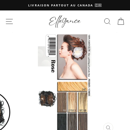
Passer
LIVRAISON PARTOUT AU CANADA 🇨🇦
au
contenu
NAVIGATION
RECHE
P