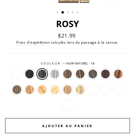
FERMER
(ESC)
ROSY
Prix
$21.99
régulier
Frais d'expédition
calculés lors du passage à la caisse.
COULEUR
—
NOIR NATUREL - 1B
AJOUTER AU PANIER