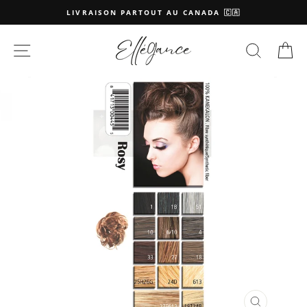
Passer
LIVRAISON PARTOUT AU CANADA 🇨🇦
au
contenu
NAVIGATION
RECHE
P