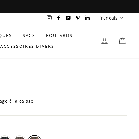
LANGU
Instagram
Facebook
YouTube
Pinterest
LinkedIn
français
QUES
SACS
FOULARDS
SE CONNEC
PAN
ACCESSOIRES DIVERS
age à la caisse.