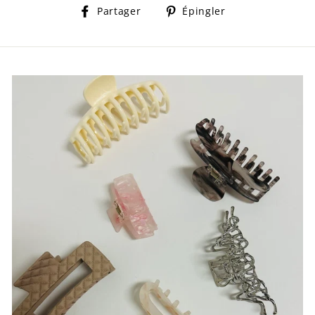
Partager
Épingler
Partager
Épingler
sur
sur
Facebook
Pinterest