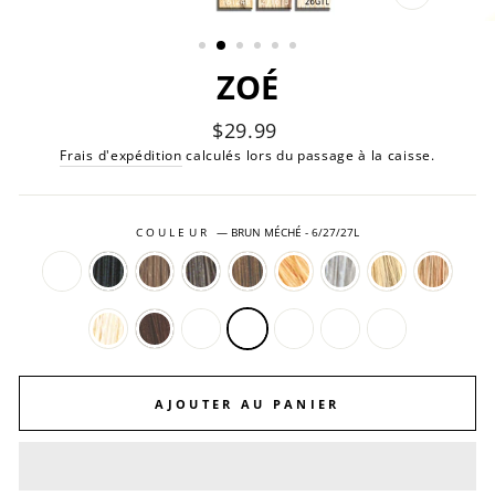
FERMER
(ESC)
ZOÉ
Prix
$29.99
régulier
Frais d'expédition
calculés lors du passage à la caisse.
COULEUR
—
BRUN MÉCHÉ - 6/27/27L
AJOUTER AU PANIER