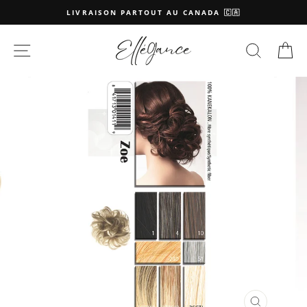
Passer
LIVRAISON PARTOUT AU CANADA 🇨🇦
au
contenu
NAVIGATION
RECHE
P